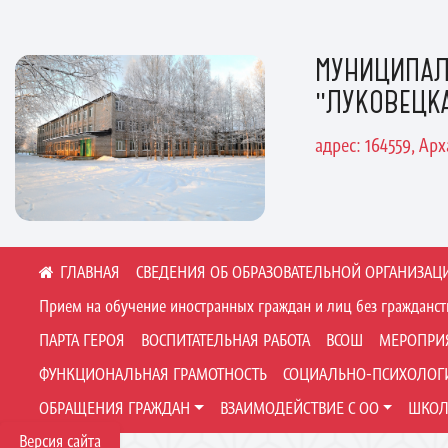
МУНИЦИПАЛ
"ЛУКОВЕЦК
адрес: 164559, Ар
СВЕДЕНИЯ ОБ ОБРАЗОВАТЕЛЬНОЙ ОРГАНИЗАЦ
Прием на обучение иностранных граждан и лиц без гражданст
ПАРТА ГЕРОЯ
ВОСПИТАТЕЛЬНАЯ РАБОТА
ВСОШ
МЕРОПРИ
ФУНКЦИОНАЛЬНАЯ ГРАМОТНОСТЬ
СОЦИАЛЬНО-ПСИХОЛОГИ
ОБРАЩЕНИЯ ГРАЖДАН
ВЗАИМОДЕЙСТВИЕ С ОО
ШКОЛ
Версия сайта