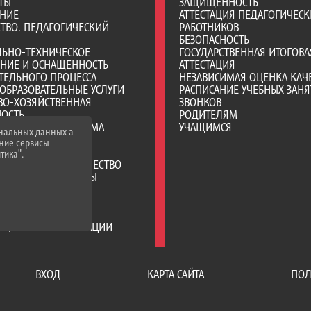
ТЫ
ЗАЩИЩЕННОСТЬ
АНИЕ
АТТЕСТАЦИЯ ПЕДАГОГИЧЕСК
ТВО. ПЕДАГОГИЧЕСКИЙ
РАБОТНИКОВ
БЕЗОПАСНОСТЬ
ЛЬНО-ТЕХНИЧЕСКОЕ
ГОСУДАРСТВЕННАЯ ИТОГОВА
ЕНИЕ И ОСНАЩЕННОСТЬ
АТТЕСТАЦИЯ
ТЕЛЬНОГО ПРОЦЕССА
НЕЗАВИСИМАЯ ОЦЕНКА КАЧ
ОБРАЗОВАТЕЛЬНЫЕ УСЛУГИ
РАСПИСАНИЕ УЧЕБНЫХ ЗАНЯ
ВО-ХОЗЯЙСТВЕННАЯ
ЗВОНКОВ
НОСТЬ
РОДИТЕЛЯМ
Е МЕСТА ДЛЯ ПРИЕМА
УЧАЩИМСЯ
ональных данных а
А)
нние сервисы
Я СРЕДА
тика".
РОДНОЕ СОТРУДНИЧЕСТВО
ТЕЛЬНЫЕ СТАНДАРТЫ
ИИ И ИНЫЕ ВИДЫ
ЛЬНОЙ ПОДДЕРЖКИ
ЦИЯ ПИТАНИЯ В
АТЕЛЬНОЙ ОРГАНИЗАЦИИ
ВХОД
КАРТА САЙТА
ПОЛ