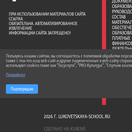
ДОКУМЕН
ОБРАЗОВ
РУКОВОДС
ПРИ ИСПОЛЬЗОВАНИИ МАТЕРИАЛОВ САЙТА
СОСТАВ
ССЫЛКА
МАТЕРИА
ОБЯЗАТЕЛЬНА. АВТОМАТИЗИРОВАННОЕ
ОБЕСПЕЧ
ИЗВЛЕЧЕНИЕ
ОБРАЗОВА
ИНФОРМАЦИИ САЙТА ЗАПРЕЩЕНО!
ПЛАТНЫЕ 
ФИНАНСО
ДЕЯТЕЛЬ
ВАКАНТНЫ
Пользуясь нашим сайтом, вы соглашаетесь с политикой обработки перс
(ПЕРЕВОД
также с тем что наш веб-сайт и другие подключенные к веб-сайту сторо
ДОСТУПНА
используют cookies такие как "Госуслуги", "PRO.Культура", "Спутник анали
МЕЖДУНА
ОБРАЗОВА
Подробнее
СТИПЕНД
МАТЕРИА
Подтверждаю
ОРГАНИЗА
ОБРАЗОВ
2026 Г. LUKOVETSKAYA-SCHOOL.RU
СДЕЛАНО НА KUBCMS