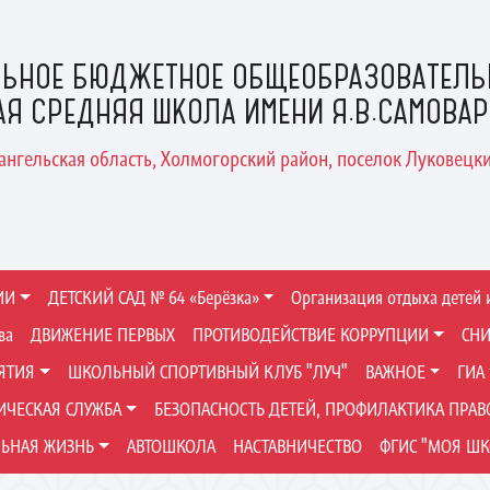
ЬНОЕ БЮДЖЕТНОЕ ОБЩЕОБРАЗОВАТЕЛЬ
АЯ СРЕДНЯЯ ШКОЛА ИМЕНИ Я.В.САМОВА
хангельская область, Холмогорский район, поселок Луковецкий
ИИ
ДЕТСКИЙ САД № 64 «Берёзка»
Организация отдыха детей 
ва
ДВИЖЕНИЕ ПЕРВЫХ
ПРОТИВОДЕЙСТВИЕ КОРРУПЦИИ
СНИ
ЯТИЯ
ШКОЛЬНЫЙ СПОРТИВНЫЙ КЛУБ "ЛУЧ"
ВАЖНОЕ
ГИА
ЧЕСКАЯ СЛУЖБА
БЕЗОПАСНОСТЬ ДЕТЕЙ, ПРОФИЛАКТИКА ПРА
ЬНАЯ ЖИЗНЬ
АВТОШКОЛА
НАСТАВНИЧЕСТВО
ФГИС "МОЯ ШК