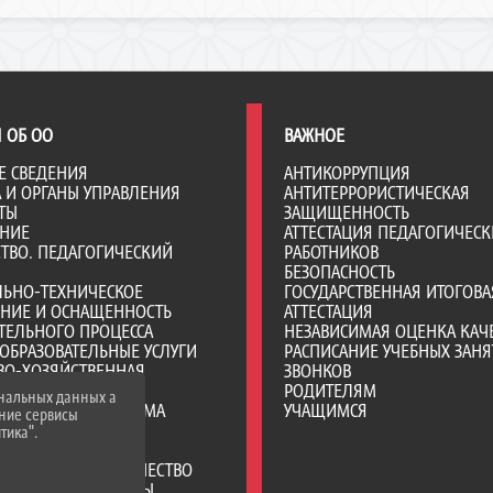
 ОБ ОО
ВАЖНОЕ
Е СВЕДЕНИЯ
АНТИКОРРУПЦИЯ
А И ОРГАНЫ УПРАВЛЕНИЯ
АНТИТЕРРОРИСТИЧЕСКАЯ
ТЫ
ЗАЩИЩЕННОСТЬ
АНИЕ
АТТЕСТАЦИЯ ПЕДАГОГИЧЕСК
ТВО. ПЕДАГОГИЧЕСКИЙ
РАБОТНИКОВ
БЕЗОПАСНОСТЬ
ЛЬНО-ТЕХНИЧЕСКОЕ
ГОСУДАРСТВЕННАЯ ИТОГОВА
ЕНИЕ И ОСНАЩЕННОСТЬ
АТТЕСТАЦИЯ
ТЕЛЬНОГО ПРОЦЕССА
НЕЗАВИСИМАЯ ОЦЕНКА КАЧ
ОБРАЗОВАТЕЛЬНЫЕ УСЛУГИ
РАСПИСАНИЕ УЧЕБНЫХ ЗАНЯ
ВО-ХОЗЯЙСТВЕННАЯ
ЗВОНКОВ
НОСТЬ
РОДИТЕЛЯМ
ональных данных а
Е МЕСТА ДЛЯ ПРИЕМА
УЧАЩИМСЯ
нние сервисы
А)
тика".
Я СРЕДА
РОДНОЕ СОТРУДНИЧЕСТВО
ТЕЛЬНЫЕ СТАНДАРТЫ