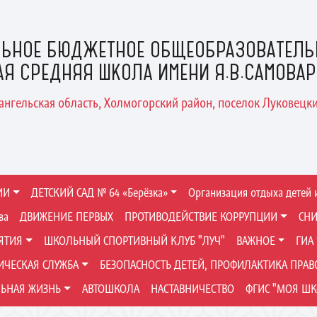
ЬНОЕ БЮДЖЕТНОЕ ОБЩЕОБРАЗОВАТЕЛЬ
АЯ СРЕДНЯЯ ШКОЛА ИМЕНИ Я.В.САМОВА
хангельская область, Холмогорский район, поселок Луковецкий
ИИ
ДЕТСКИЙ САД № 64 «Берёзка»
Организация отдыха детей 
ва
ДВИЖЕНИЕ ПЕРВЫХ
ПРОТИВОДЕЙСТВИЕ КОРРУПЦИИ
СНИ
ЯТИЯ
ШКОЛЬНЫЙ СПОРТИВНЫЙ КЛУБ "ЛУЧ"
ВАЖНОЕ
ГИА
ЧЕСКАЯ СЛУЖБА
БЕЗОПАСНОСТЬ ДЕТЕЙ, ПРОФИЛАКТИКА ПРА
ЬНАЯ ЖИЗНЬ
АВТОШКОЛА
НАСТАВНИЧЕСТВО
ФГИС "МОЯ ШК