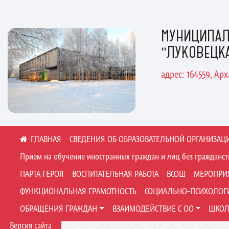
МУНИЦИПАЛ
"ЛУКОВЕЦК
адрес: 164559, Ар
СВЕДЕНИЯ ОБ ОБРАЗОВАТЕЛЬНОЙ ОРГАНИЗАЦ
Прием на обучение иностранных граждан и лиц без гражданст
ПАРТА ГЕРОЯ
ВОСПИТАТЕЛЬНАЯ РАБОТА
ВСОШ
МЕРОПРИ
ФУНКЦИОНАЛЬНАЯ ГРАМОТНОСТЬ
СОЦИАЛЬНО-ПСИХОЛОГИ
ОБРАЩЕНИЯ ГРАЖДАН
ВЗАИМОДЕЙСТВИЕ С ОО
ШКОЛ
Версия сайта