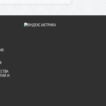
ИХ
Я
ЕСТВА
ТИЙ И