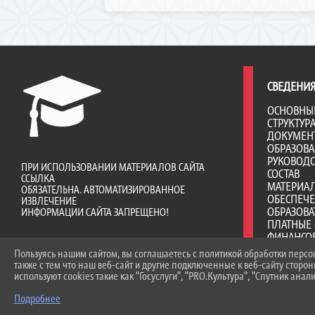
СВЕДЕНИЯ
ОСНОВНЫ
СТРУКТУР
ДОКУМЕН
ОБРАЗОВ
РУКОВОДС
ПРИ ИСПОЛЬЗОВАНИИ МАТЕРИАЛОВ САЙТА
СОСТАВ
ССЫЛКА
МАТЕРИА
ОБЯЗАТЕЛЬНА. АВТОМАТИЗИРОВАННОЕ
ОБЕСПЕЧ
ИЗВЛЕЧЕНИЕ
ОБРАЗОВА
ИНФОРМАЦИИ САЙТА ЗАПРЕЩЕНО!
ПЛАТНЫЕ 
ФИНАНСО
ДЕЯТЕЛЬ
Пользуясь нашим сайтом, вы соглашаетесь с политикой обработки перс
ВАКАНТНЫ
также с тем что наш веб-сайт и другие подключенные к веб-сайту сторо
(ПЕРЕВОД
используют cookies такие как "Госуслуги", "PRO.Культура", "Спутник анали
ДОСТУПНА
Подробнее
МЕЖДУНА
ОБРАЗОВА