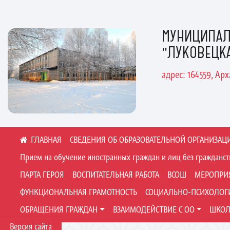
МУНИЦИПАЛ
"ЛУКОВЕЦК
адрес: 164559, Ар
СВЕДЕНИЯ ОБ ОБРАЗОВАТЕЛЬНОЙ ОРГАНИЗАЦ
Прием на обучение иностранных граждан и лиц без гражданст
ПАРТА ГЕРОЯ
ВОСПИТАТЕЛЬНАЯ РАБОТА
ВСОШ
МЕРОПРИ
ФУНКЦИОНАЛЬНАЯ ГРАМОТНОСТЬ
СОЦИАЛЬНО-ПСИХОЛОГИ
ОБРАЩЕНИЯ ГРАЖДАН
ВЗАИМОДЕЙСТВИЕ С ОО
ШКОЛ
Версия сайта