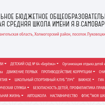
ЬНОЕ БЮДЖЕТНОЕ ОБЩЕОБРАЗОВАТЕЛЬ
АЯ СРЕДНЯЯ ШКОЛА ИМЕНИ Я.В.САМОВА
хангельская область, Холмогорский район, поселок Луковецкий
ИИ
ДЕТСКИЙ САД № 64 «Берёзка»
Организация отдыха детей 
ва
ДВИЖЕНИЕ ПЕРВЫХ
ПРОТИВОДЕЙСТВИЕ КОРРУПЦИИ
СНИ
ЯТИЯ
ШКОЛЬНЫЙ СПОРТИВНЫЙ КЛУБ "ЛУЧ"
ВАЖНОЕ
ГИА
ЧЕСКАЯ СЛУЖБА
БЕЗОПАСНОСТЬ ДЕТЕЙ, ПРОФИЛАКТИКА ПРА
ЬНАЯ ЖИЗНЬ
АВТОШКОЛА
НАСТАВНИЧЕСТВО
ФГИС "МОЯ ШК