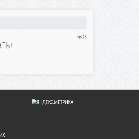
26
ТЬ!
ИХ